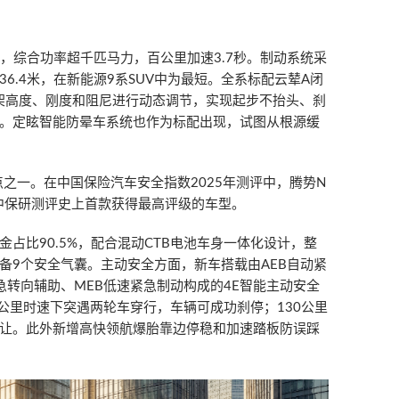
同，综合功率超千匹马力，百公里加速3.7秒。制动系统采
6.4米，在新能源9系SUV中为最短。全系标配云辇A闭
悬架高度、刚度和阻尼进行动态调节，实现起步不抬头、刹
。定眩智能防晕车系统也作为标配出现，试图从根源缓
之一。在中国保险汽车安全指数2025年测评中，腾势N
为中保研测评史上首款获得最高评级的车型。
占比90.5%，配合混动CTB电池车身一体化设计，整
配备9个安全气囊。主动安全方面，新车搭载由AEB自动紧
紧急转向辅助、MEB低速紧急制动构成的4E智能主动安全
公里时速下突遇两轮车穿行，车辆可成功刹停；130公里
让。此外新增高快领航爆胎靠边停稳和加速踏板防误踩