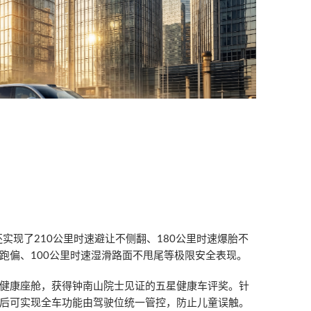
实现了210公里时速避让不侧翻、180公里时速爆胎不
不跑偏、100公里时速湿滑路面不甩尾等极限安全表现。
健康座舱，获得钟南山院士见证的五星健康车评奖。针
后可实现全车功能由驾驶位统一管控，防止儿童误触。