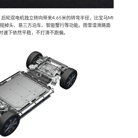
后轮双电机独立转向带来4.65米的转弯半径，比宝马MI
圆规掉头、易三方泊车、智能蟹行等功能。雨雪湿滑路面
里时速下依然平稳，不打滑不跑偏。