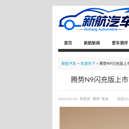
首页
新航新闻
爱车测评
新航汽车
>
车游天下
> 腾势N9闪充版上
腾势N9闪充版上市
2026/05/19 ·
新航线
·
腾势
·
电池
浏览(21