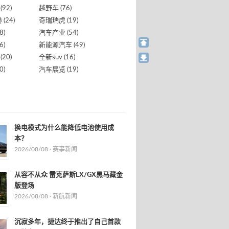
(92)
越野车
(76)
赫
(24)
奇瑞瑞虎
(19)
8)
汽车产业
(54)
6)
新能源汽车
(49)
(20)
全新suv
(16)
0)
汽车展览
(19)
换电模式为什么能降低电池使用成
本？
2026/08/08 ·
赛事新闻
从容不从众 雷克萨斯LX/GX黑马藏金
版登场
2026/08/08 ·
新航新闻
沉寂多年，捷达终于推出了自己首款