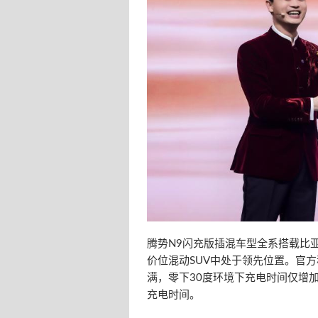
腾势N9闪充版插混车型全系搭载比亚
价位混动SUV中处于领先位置。官
满，零下30度环境下充电时间仅增
充电时间。