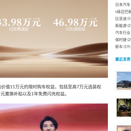
日本汽车
s级迈巴
比亚迪
(5
新能源
(2
汽车行业
保时捷
(2
新车
(19)
最近发表
高价值11万元的限时购车权益，包括至高7万元选装权
万元置换补贴以及1年免费闪充权益。