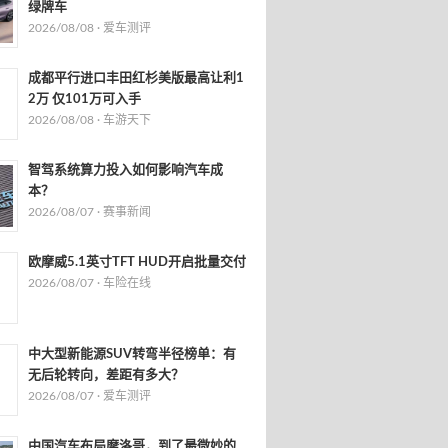
绿牌车
2026/08/08 ·
爱车测评
成都平行进口丰田红杉美版最高让利1
2万 仅101万可入手
2026/08/08 ·
车游天下
智驾系统算力投入如何影响汽车成
本？
2026/08/07 ·
赛事新闻
欧摩威5.1英寸TFT HUD开启批量交付
2026/08/07 ·
车险在线
中大型新能源SUV转弯半径榜单：有
无后轮转向，差距有多大？
2026/08/07 ·
爱车测评
中国汽车布局摩洛哥，到了最微妙的