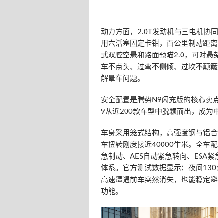
动力方面，2.0T发动机与三电机协
用六活塞固定卡钳，百公里制动距离3
式双腔空悬和路面预瞄2.0，可对
车不点头、过弯不侧倾、过坎不颠簸
解晕车问题。
安全配置是腾势N9闪充版的核心卖点
9从近200款车型中脱颖而出，成
车身采用笼式结构，高强度钢与铝合金
车扭转刚度接近40000牛米。全车
急制动、AES自动紧急转向、ESA
体系。官方测试数据显示：夜间130
高速遭遇前车突然消失，也能稳定避
功能。