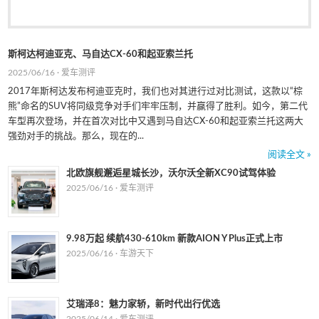
斯柯达柯迪亚克、马自达CX-60和起亚索兰托
2025/06/16 ·
爱车测评
2017年斯柯达发布柯迪亚克时，我们也对其进行过对比测试，这款以“棕
熊”命名的SUV将同级竞争对手们牢牢压制，并赢得了胜利。如今，第二代
车型再次登场，并在首次对比中又遇到马自达CX-60和起亚索兰托这两大
强劲对手的挑战。那么，现在的...
阅读全文 »
北欧旗舰邂逅星城长沙，沃尔沃全新XC90试驾体验
2025/06/16 ·
爱车测评
9.98万起 续航430-610km 新款AION Y Plus正式上市
2025/06/16 ·
车游天下
艾瑞泽8：魅力家轿，新时代出行优选