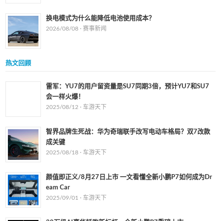
换电模式为什么能降低电池使用成本？
2026/08/08 ·
赛事新闻
热文回顾
雷军：YU7的用户留资量是SU7同期3倍，预计YU7和SU7
会一样火爆！
2025/08/12 ·
车游天下
智界品牌生死战：华为奇瑞联手改写电动车格局？双7改款
成关键
2025/08/18 ·
车游天下
颜值即正义/8月27日上市 一文看懂全新小鹏P7如何成为Dr
eam Car
2025/09/01 ·
车游天下