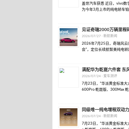
盖世汽车获悉 近日，viv
为今年3月上市的纯电轿车铂智
见证奇瑞2000万辆里程
2026/07/27 ·
新航新闻
2026年7月25日，奇瑞风
会”，定位长续航智美纯电轿跑
满配华为乾崑六件套 东风
2026/07/24 ·
爱车测评
7月23日，“华派黄金标准大六
600Pro 乾崑版、300Max 乾.
同级唯一纯电增程双动力，
2026/07/24 ·
新航新闻
7月23日，“华派黄金标准大六