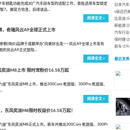
o数字车钥匙功能完成对广汽丰田车型的适配工作，首批适用车型锁定
日本汽车
7。据官方信息，后续该品...
s级迈巴
阅读全文 »
比亚迪
(5
新能源
(2
碑，奇瑞风云A9全球正式上市
汽车行业
保时捷
(2
云(参数|询价)品牌于成都举办“向美好出发——风云A9全球上市发布
新车
(19)
的风云A9正式登陆...
阅读全文 »
最近发表
奕派M8上市 限时宠粉价16.58万起
座”东风奕派M8上市，推出300Core 乾崑版、300Pro 乾崑版、
..
阅读全文 »
东风奕派M8限时权益价16.58万起！
座”东风奕派M8正式上市。新车共推出300Core 乾崑版、300Pr