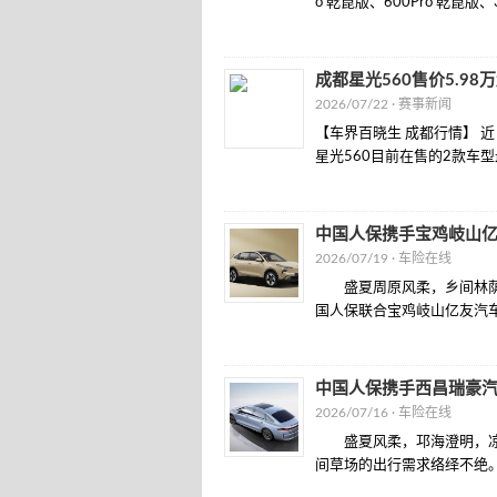
o 乾崑版、600Pro 乾崑版、30
成都星光560售价5.98万
2026/07/22 ·
赛事新闻
【车界百晓生 成都行情】 
星光560目前在售的2款车型最高
中国人保携手宝鸡岐山
2026/07/19 ·
车险在线
盛夏周原风柔，乡间林荫送
国人保联合宝鸡岐山亿友汽车
中国人保携手西昌瑞豪
2026/07/16 ·
车险在线
盛夏风柔，邛海澄明，凉山
间草场的出行需求络绎不绝。