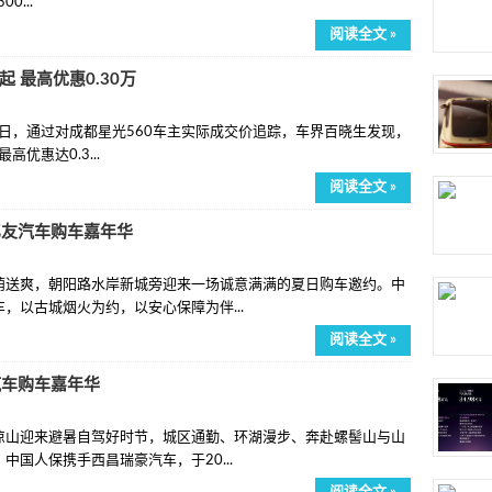
0...
阅读全文 »
起 最高优惠0.30万
近日，通过对成都星光560车主实际成交价追踪，车界百晓生发现，
优惠达0.3...
阅读全文 »
亿友汽车购车嘉年华
爽，朝阳路水岸新城旁迎来一场诚意满满的夏日购车邀约。中
，以古城烟火为约，以安心保障为伴...
阅读全文 »
汽车购车嘉年华
迎来避暑自驾好时节，城区通勤、环湖漫步、奔赴螺髻山与山
中国人保携手西昌瑞豪汽车，于20...