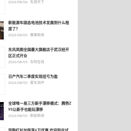
2026/08/06 ·
车游天下
新能源车固态电池技术发展到什么程
度了？
2026/08/05 ·
赛事新闻
东风岚图全国最大旗舰店于武汉经开
区正式开业
2026/08/05 ·
车险在线
日产汽车二季度实现扭亏为盈
2026/08/05 ·
爱车测评
全球唯一易三方新手漂移模式：腾势Z
9S让新手也能玩漂移
2026/08/05 ·
新航新闻
现购红杉加版享6万优惠 欢迎到店试