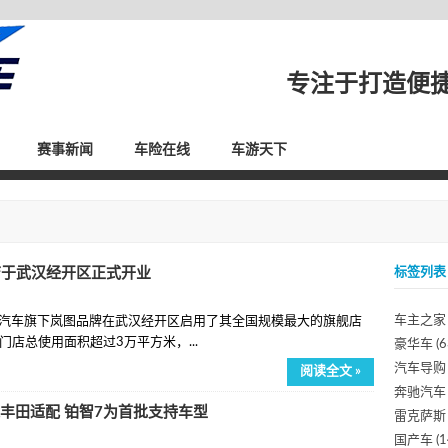
专注于打造便
赛事新闻
车险在线
车游天下
店于武汉经开区正式开业
标签列表
车主之家
风汽车旗下岚图品牌在武汉经开区启用了其全国规模最大的旗舰店
店总使用面积超过3万平方米，...
豪华车
(6
汽车导购
阅读全文 »
奔驰汽车
汽丰田适配 铂智7为首批支持车型
雷克萨斯
国产车
(1