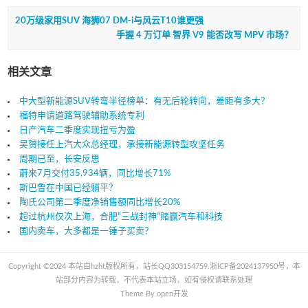
20万级家用SUV 海狮07 DM-i与风云T10谁更强
手握 4 万订单 智界 V9 能否改写 MPV 市场？
相关文章
中大型新能源SUV转弯半径榜单：有无后轮转向，差距有多大？
福特申请道路驾驶辅助系统专利
日产汽车二季度实现扭亏为盈
吴赟接任上汽大众总经理，承接新能源转型攻坚任务
周期已至，长安反思
蔚来7月交付35,934辆，同比增长71%
斯巴鲁在中国已经躺平？
陶氏公司第二季度净销售额同比增长20%
超过杭州仅次上海，合肥"三战封神"赌赢汽车和科技
国内卖车，大多都是一锤子买卖？
Copyright ©2024 本站由hzht版权所有，站长QQ303154759.
浙ICP备2024137950号
，本
站部分内容为转载，不代表本站立场，如有侵权请联系处理
Theme By
open开发