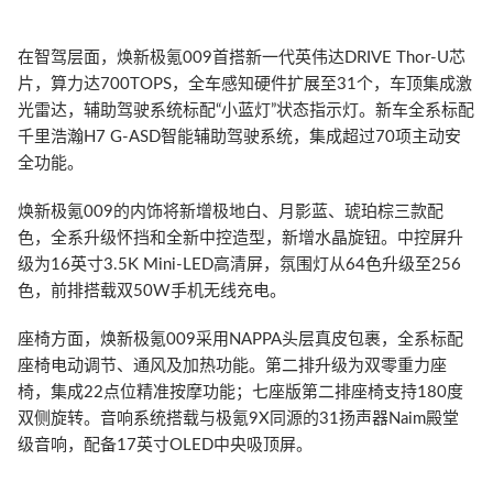
在智驾层面，焕新极氪009首搭新一代英伟达DRIVE Thor-U芯
片，算力达700TOPS，全车感知硬件扩展至31个，车顶集成激
光雷达，辅助驾驶系统标配“小蓝灯”状态指示灯。新车全系标配
千里浩瀚H7 G-ASD智能辅助驾驶系统，集成超过70项主动安
全功能。
焕新极氪009的内饰将新增极地白、月影蓝、琥珀棕三款配
色，全系升级怀挡和全新中控造型，新增水晶旋钮。中控屏升
级为16英寸3.5K Mini-LED高清屏，氛围灯从64色升级至256
色，前排搭载双50W手机无线充电。
座椅方面，焕新极氪009采用NAPPA头层真皮包裹，全系标配
座椅电动调节、通风及加热功能。第二排升级为双零重力座
椅，集成22点位精准按摩功能；七座版第二排座椅支持180度
双侧旋转。音响系统搭载与极氪9X同源的31扬声器Naim殿堂
级音响，配备17英寸OLED中央吸顶屏。