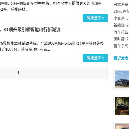
：得房率85.6%在同级别车型中居首，相同尺寸下提供更大的内部空
日本汽车
升，后排座椅...
s级迈巴
阅读全文 »
比亚迪
(5
新能源
(2
秀，81项升级引领智能出行新潮流
汽车行业
保时捷
(2
场景智能驾驶辅助系统、全域800V高压SiC碳化硅平台等领先技
新车
(19)
10万台，荣获多项行业荣...
阅读全文 »
最近发表
1