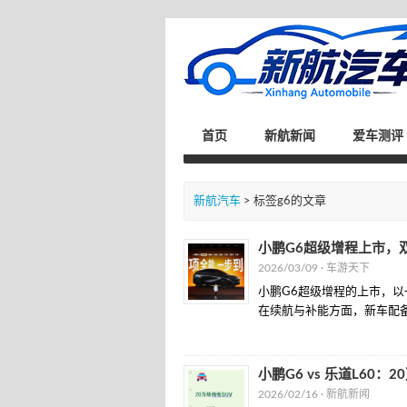
首页
新航新闻
爱车测评
新航汽车
> 标签g6的文章
小鹏G6超级增程上市，
2026/03/09 ·
车游天下
小鹏G6超级增程的上市，以
在续航与补能方面，新车配备了5
小鹏G6 vs 乐道L60：
2026/02/16 ·
新航新闻