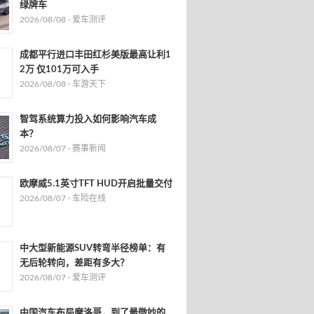
绿牌车
2026/08/08 ·
爱车测评
成都平行进口丰田红杉美版最高让利1
2万 仅101万可入手
2026/08/08 ·
车游天下
智驾系统算力投入如何影响汽车成
本？
2026/08/07 ·
赛事新闻
欧摩威5.1英寸TFT HUD开启批量交付
2026/08/07 ·
车险在线
中大型新能源SUV转弯半径榜单：有
无后轮转向，差距有多大？
2026/08/07 ·
爱车测评
中国汽车布局摩洛哥，到了最微妙的