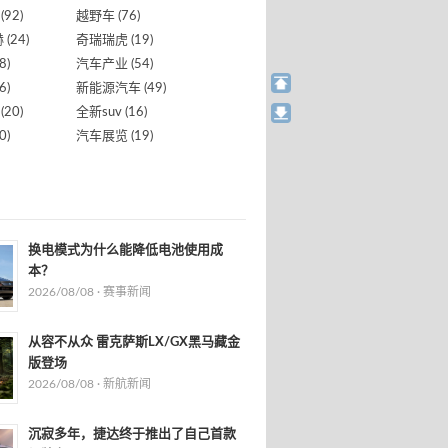
(92)
越野车
(76)
赫
(24)
奇瑞瑞虎
(19)
8)
汽车产业
(54)
6)
新能源汽车
(49)
(20)
全新suv
(16)
0)
汽车展览
(19)
换电模式为什么能降低电池使用成
本？
2026/08/08 ·
赛事新闻
从容不从众 雷克萨斯LX/GX黑马藏金
版登场
2026/08/08 ·
新航新闻
沉寂多年，捷达终于推出了自己首款