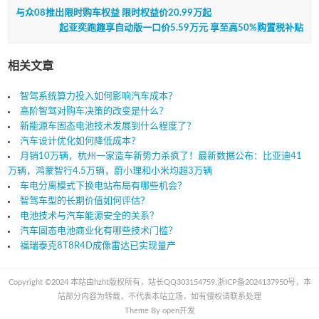
与众08推出限时购车权益 限时权益价20.99万起
起亚奕跑趣享自动版一口价5.59万元 享至高50%购置税补贴
相关文章
智驾系统算力投入如何影响汽车成本？
高阶智驾对购车决策的改变是什么？
新能源车固态电池技术发展到什么程度了？
汽车设计优化如何降低成本？
月销10万辆，杭州一家造车新势力杀疯了！最新数据公布：比亚迪41
万辆，鸿蒙智行4.5万辆，蔚小理和小米均超3万辆
车电分离模式下换电站布局有哪些机会？
智驾车型的长期价值如何评估？
电池技术与汽车能源安全的关系？
汽车固态电池商业化有哪些技术门槛？
福瑞泰克8T8R4D成像雷达已实现量产
Copyright ©2024 本站由hzht版权所有，站长QQ303154759.
浙ICP备2024137950号
，本
站部分内容为转载，不代表本站立场，如有侵权请联系处理
Theme By
open开发