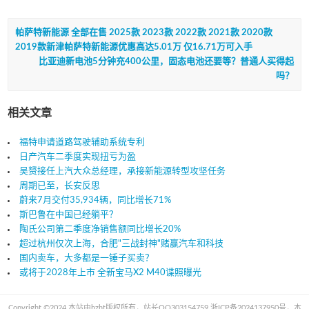
帕萨特新能源 全部在售 2025款 2023款 2022款 2021款 2020款
2019款新津帕萨特新能源优惠高达5.01万 仅16.71万可入手
比亚迪新电池5分钟充400公里，固态电池还要等？普通人买得起
吗？
相关文章
福特申请道路驾驶辅助系统专利
日产汽车二季度实现扭亏为盈
吴赟接任上汽大众总经理，承接新能源转型攻坚任务
周期已至，长安反思
蔚来7月交付35,934辆，同比增长71%
斯巴鲁在中国已经躺平？
陶氏公司第二季度净销售额同比增长20%
超过杭州仅次上海，合肥"三战封神"赌赢汽车和科技
国内卖车，大多都是一锤子买卖？
或将于2028年上市 全新宝马X2 M40谍照曝光
Copyright ©2024 本站由hzht版权所有，站长QQ303154759.
浙ICP备2024137950号
，本