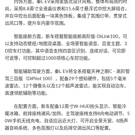
内饰方面，秦L EV采用家族式设计风格，整体布局简约时
尚，采用8.8英寸全液晶仪表和15.6英寸悬浮式中控大屏组合，
并在中控台后面配备一块黑色饰板，集成了氛围灯带、贯穿式
出风口等，提升车内豪华氛围。
智能座舱方面，新车搭载智能座舱高阶版-DiLink100，可
以支持动态壁纸/地图双桌面、全场景智能语音、百变主题、3
D控车灯功能，其中语音支持四音区识别、连续对话、可见即
可说等，可控制超过1000项核心车控功能。
智能辅助驾驶方面，秦L EV将全系搭载天神之眼C - 高阶智
驾三目版（DiPilot 100），配备29个感知硬件，包括5个毫米
波雷达、12个摄像头以及12个超声波雷达，能实现自动泊车、
高速领航辅助等功能。
在配置方面，新车配备12英寸W-HUD抬头显示、智能冷
暖冰箱、前排座椅通风/加热、主驾驶座椅支持8向电动调节、5
0W手机无线充电、自适应远近大灯、可开启全景天窗、8扬声
器音响系统、多色氛围灯以及后排空调出风口等配置。