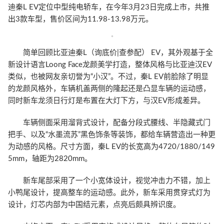
迪秦L EV定位中型纯电轿车，在今年3月23日完成上市，共推
出3款车型，售价区间为11.98-13.98万元。
简单回顾比亚迪秦L（询底价|查参配） EV，其外观基于全
新设计语言Loong Face龙颜美学打造，整体风格与比亚迪汉EV
类似，也被网友亲切誉为“小汉”。不过，秦L EV前脸除了明显
的龙颜风格外，车辆机盖两侧的隆起还是凸显车辆的运动感，
同时新车龙须日行灯是布置在大灯下方，与汉EV形成差异。
车辆侧面采用溜背式设计，配备分段式腰线、半隐藏式门
把手、以及“水墨流苏”黑色饰条等装饰，都给车辆营造出一种更
为动感的风格。尺寸方面，秦L EV的长宽高为4720/1880/149
5mm，轴距为2820mm。
新车尾部采用了一个小宽体设计，视觉冲击力不错，加上
小鸭尾设计，提高整车的运动感。此外，新车采用贯穿式灯为
设计，灯芯内部为中国结元素，点亮后颇具辨识度。