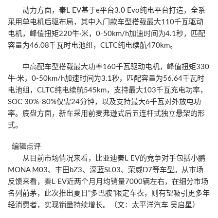
动力方面，秦L EV基于e平台3.0 Evo纯电平台打造，全系
采用单电机后驱布局，其中入门款车型搭载最大110千瓦驱动
电机，峰值扭矩220牛·米，0-50km/h加速时间为4.1秒，匹配
容量为46.08千瓦时电池组，CLTC纯电续航470km。
中高配车型搭载最大功率160千瓦驱动电机，峰值扭矩330
牛·米，0-50km/h加速时间为3.1秒，匹配容量为56.64千瓦时
电池组，CLTC纯电续航545km，支持最大103千瓦充电功率，
SOC 30%-80%仅需24分钟，以及支持最大6千瓦对外放电功
率。底盘方面，新车采用前麦弗逊式后五连杆式独立悬架的形
式。
编辑点评
从目前市场情况来看，比亚迪秦L EV的竞争对手包括小鹏
MONA M03、丰田bZ3、深蓝SL03、荣威D7等车型。从市场
反馈来看，秦L EV近两个月月均销量7000辆左右，在细分市场
名列前茅，此次推出夏日“多巴胺”限定车衣，则有望吸引更多年
轻消费者，实现销量持续增长。（文：太平洋汽车 吴启星）