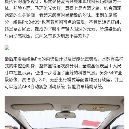
概括它的造型设计，那就是将复古经典和现代科技巧妙融为一
体。前脸方面，飞环流光大灯，算得上是点睛之笔，结合圆润
饱满的车身轮廓，看起来颇有时尚精致的韵味。来到车尾部
分，缤果Pro的设计也有着可圈可点的表现，不管是矩光灯组，
还是复古尾翼，都成为了吸引年轻人眼球的元素，所渲染出的
时尚动感氛围，试问又有多少朋友不喜欢呢？
最后来看看缤果Pro的内饰设计以及智能配置表现，水韵浮岛样
式的中控台附身，整体显得层次感分明，全液晶仪表盘＋大尺
寸中控显示屏，也进一步增强了座舱的科技气息。另外540°全
景影像、灵语助手3.0、无感出行模式等配置均没有缺席，并且
可以选装AEB自动紧急制动系统+智能泊车辅助系统。