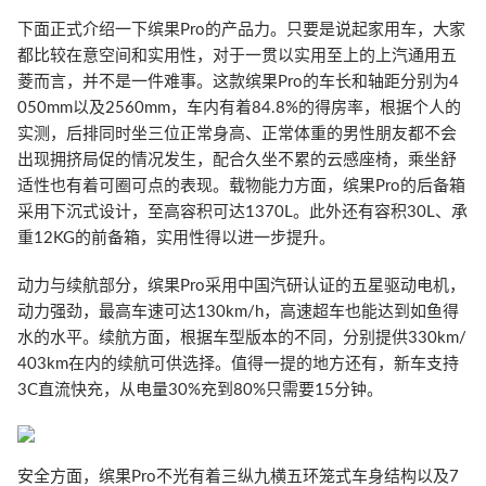
下面正式介绍一下缤果Pro的产品力。只要是说起家用车，大家
都比较在意空间和实用性，对于一贯以实用至上的上汽通用五
菱而言，并不是一件难事。这款缤果Pro的车长和轴距分别为4
050mm以及2560mm，车内有着84.8%的得房率，根据个人的
实测，后排同时坐三位正常身高、正常体重的男性朋友都不会
出现拥挤局促的情况发生，配合久坐不累的云感座椅，乘坐舒
适性也有着可圈可点的表现。载物能力方面，缤果Pro的后备箱
采用下沉式设计，至高容积可达1370L。此外还有容积30L、承
重12KG的前备箱，实用性得以进一步提升。
动力与续航部分，缤果Pro采用中国汽研认证的五星驱动电机，
动力强劲，最高车速可达130km/h，高速超车也能达到如鱼得
水的水平。续航方面，根据车型版本的不同，分别提供330km/
403km在内的续航可供选择。值得一提的地方还有，新车支持
3C直流快充，从电量30%充到80%只需要15分钟。
安全方面，缤果Pro不光有着三纵九横五环笼式车身结构以及7