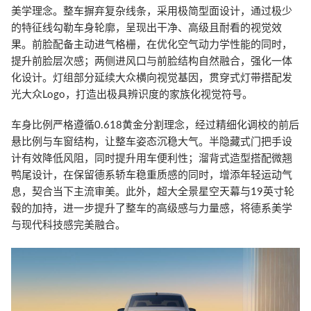
美学理念。整车摒弃复杂线条，采用极简型面设计，通过极少
的特征线勾勒车身轮廓，呈现出干净、高级且耐看的视觉效
果。前脸配备主动进气格栅，在优化空气动力学性能的同时，
提升前脸层次感；两侧进风口与前脸结构自然融合，强化一体
化设计。灯组部分延续大众横向视觉基因，贯穿式灯带搭配发
光大众Logo，打造出极具辨识度的家族化视觉符号。
车身比例严格遵循0.618黄金分割理念，经过精细化调校的前后
悬比例与车窗结构，让整车姿态沉稳大气。半隐藏式门把手设
计有效降低风阻，同时提升用车便利性；溜背式造型搭配微翘
鸭尾设计，在保留德系轿车稳重质感的同时，增添年轻运动气
息，契合当下主流审美。此外，超大全景星空天幕与19英寸轮
毂的加持，进一步提升了整车的高级感与力量感，将德系美学
与现代科技感完美融合。