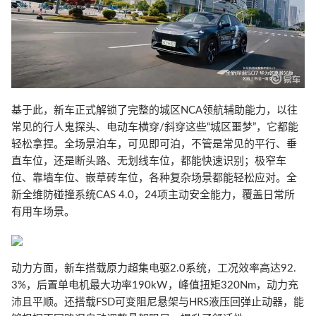
基于此，新车正式解锁了完整的城区NCA领航辅助能力，以往
常见的行人鬼探头、电动车横穿/斜穿这些“城区噩梦”，它都能
轻松拿捏。全场景泊车，可见即可泊，不管是常见的平行、垂
直车位，还是断头路、无划线车位，都能快速识别；极窄车
位、靠墙车位、嵌草砖车位，各种复杂场景都能轻松应对。全
新全维防碰撞系统CAS 4.0，24项主动安全能力，覆盖日常所
有用车场景。
动力方面，新车搭载原力超集电驱2.0系统，工况效率高达92.
3%，后置单电机最大功率190kW，峰值扭矩320Nm，动力充
沛且平顺。还搭载FSD可变阻尼悬架与HRS液压回弹止动器，能