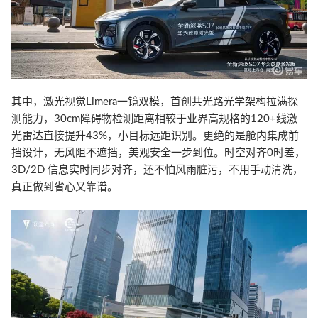
其中，激光视觉Limera一镜双模，首创共光路光学架构拉满探
测能力，30cm障碍物检测距离相较于业界高规格的120+线激
光雷达直接提升43%，小目标远距识别。更绝的是舱内集成前
挡设计，无风阻不遮挡，美观安全一步到位。时空对齐0时差，
3D/2D 信息实时同步对齐，还不怕风雨脏污，不用手动清洗，
真正做到省心又靠谱。