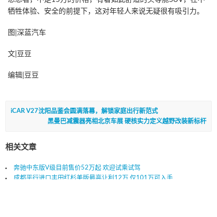
牺牲体验、安全的前提下，这对年轻人来说无疑很有吸引力。
图|深蓝汽车
文|豆豆
编辑|豆豆
iCAR V27沈阳品鉴会圆满落幕，解锁家庭出行新范式
黑曼巴减震器亮相北京车展 硬核实力定义越野改装新标杆
相关文章
奔驰中东版V级目前售价52万起 欢迎试乘试驾
成都平行进口丰田红杉美版最高让利12万 仅101万可入手
2026款雷克萨斯LX600最新行情及优惠价格
丰田埃尔法好在哪里？
现购红杉加版享6万优惠 欢迎到店试驾