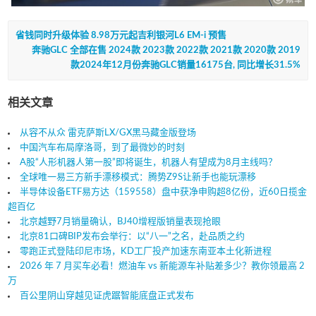
省钱同时升级体验 8.98万元起吉利银河L6 EM-i 预售
奔驰GLC 全部在售 2024款 2023款 2022款 2021款 2020款 2019
款2024年12月份奔驰GLC销量16175台, 同比增长31.5%
相关文章
从容不从众 雷克萨斯LX/GX黑马藏金版登场
中国汽车布局摩洛哥，到了最微妙的时刻
A股“人形机器人第一股”即将诞生，机器人有望成为8月主线吗？
全球唯一易三方新手漂移模式：腾势Z9S让新手也能玩漂移
半导体设备ETF易方达（159558）盘中获净申购超8亿份，近60日揽金
超百亿
北京越野7月销量确认，BJ40增程版销量表现抢眼
北京81口碑BIP发布会举行：以“八一”之名，赴品质之约
零跑正式登陆印尼市场，KD工厂投产加速东南亚本土化新进程
2026 年 7 月买车必看！燃油车 vs 新能源车补贴差多少？教你领最高 2
万
百公里阴山穿越见证虎踞智能底盘正式发布