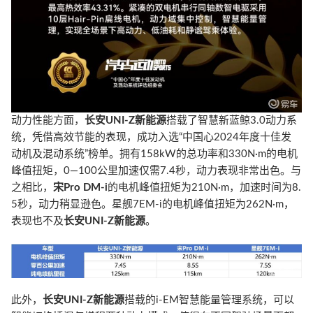
动力性能方面，
长安UNI-Z新能源
搭载了智慧新蓝鲸3.0动力系
统，凭借高效节能的表现，成功入选“中国心2024年度十佳发
动机及混动系统”榜单。拥有158kW的总功率和330N·m的电机
峰值扭矩，0—100公里加速仅需7.4秒，动力表现非常出色。与
之相比，
宋Pro DM-i
的电机峰值扭矩为210N·m，加速时间为8.
5秒，动力稍显逊色。星舰7EM-i的电机峰值扭矩为262N·m，
表现也不及
长安UNI-Z新能源
。
此外，
长安UNI-Z新能源
搭载的i-EM智慧能量管理系统，可以