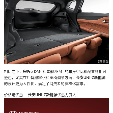
相比之下，
宋Pro DM-i
和星舰7EM-i的车身空间和配置则相对
逊色，尤其在后备厢容积和座椅调节方面，
长安UNI-Z新能源
的设计更为人性化，满足了消费者的多样化需求。
价格与优惠：
长安UNI-Z新能源
优惠力度大