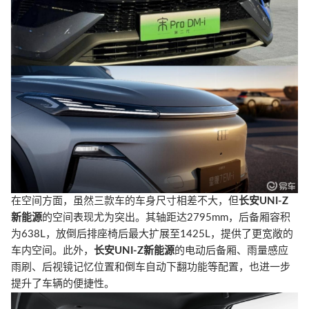
在空间方面，虽然三款车的车身尺寸相差不大，但
长安UNI-Z
新能源
的空间表现尤为突出。其轴距达2795mm，后备厢容积
为638L，放倒后排座椅后最大扩展至1425L，提供了更宽敞的
车内空间。此外，
长安UNI-Z新能源
的电动后备厢、雨量感应
雨刷、后视镜记忆位置和倒车自动下翻功能等配置，也进一步
提升了车辆的便捷性。