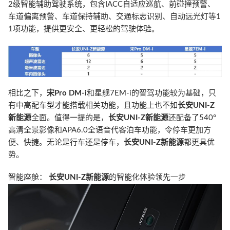
2级智能辅助驾驶系统，包含IACC自适应巡航、前碰撞预警、
车道偏离预警、车道保持辅助、交通标志识别、自动远光灯等1
1项功能，提供更安全、更轻松的驾驶体验。
相比之下，
宋Pro DM-i
和星舰7EM-i的智驾功能较为基础，只
有中高配车型才能搭载相关功能，且功能上也不如
长安UNI-Z
新能源
全面。值得一提的是，
长安UNI-Z新能源
还配备了540°
高清全景影像和APA6.0全语音代客泊车功能，令停车更加方
便、快捷。无论是行车还是停车，
长安UNI-Z新能源
都更具优
势。
智能座舱：
长安UNI-Z新能源
的智能化体验领先一步