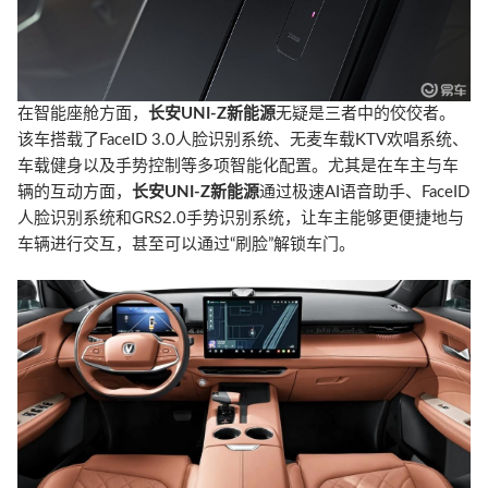
在智能座舱方面，
长安UNI-Z新能源
无疑是三者中的佼佼者。
该车搭载了FaceID 3.0人脸识别系统、无麦车载KTV欢唱系统、
车载健身以及手势控制等多项智能化配置。尤其是在车主与车
辆的互动方面，
长安UNI-Z新能源
通过极速AI语音助手、FaceID
人脸识别系统和GRS2.0手势识别系统，让车主能够更便捷地与
车辆进行交互，甚至可以通过“刷脸”解锁车门。