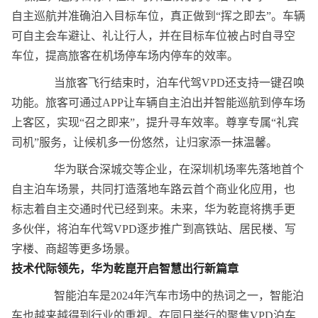
自主巡航并准确泊入目标车位，真正做到“挥之即去”。车辆
可自主会车避让、礼让行人，并在目标车位被占时自寻空
车位，提高旅客在机场停车场内停车的效率。
当旅客飞行结束时，泊车代驾VPD还支持一键召唤
功能。旅客可通过APP让车辆自主泊出并智能巡航到停车场
上客区，实现“召之即来”，提升寻车效率。尊享专属“礼宾
司机”服务，让候机多一份悠然，让归家添一抹温馨。
华为联合深城交等企业，在深圳机场率先落地首个
自主泊车场景，共同打造落地车路云首个商业化应用，也
标志着自主交通时代已经到来。未来，华为乾崑将携手更
多伙伴，将泊车代驾VPD逐步推广到高铁站、居民楼、写
字楼、商超等更多场景。
技术
代际领先
，华为乾崑
开启智慧出行
新篇章
智能泊车是2024年汽车市场中的热词之一，智能泊
车也越来越得到行业的重视。在同日举行的聚焦VPD泊车