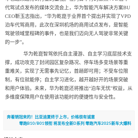
代驾试点发布的媒体交流会上，华为智能汽车解决方案BU
CEO靳玉志指出，“华为乾崑于业界首个提出并实现了VPD
泊车代驾商用，此次在深圳机场的商用试点发布，是智能
驾驶领域里程碑的事件，也是我们迈向无人驾驶非常关键
的一步”。
华为乾崑智驾依托自主漫游、自主学
习
底层技术支
撑，成功攻克了封闭园区复杂路况、停车场多变场景等重
重难关，实现了无需事先记忆，首趟即可用；不受车位限
制，有位就能停；自主学
习
进化，越开越好开的场景突破
和用户体验。未来，华为乾崑还将推出“泊车无忧”权益，从
多维度保障用户在使用该功能时的便捷性与安全性。
奔着销冠来的！比亚迪夏终于上市，价格很有诚意
零跑B10/B01领衔 将发布全新D系列 零跑汽车2025新车大爆料