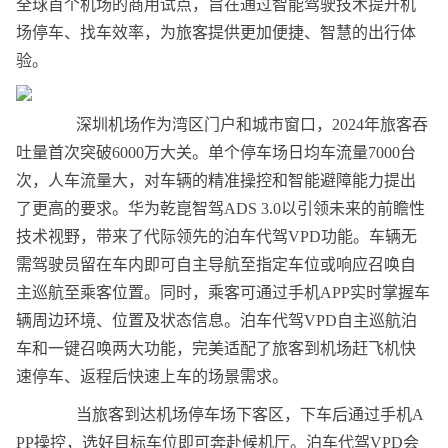
全球首个机场的商用试点，旨在通过智能驾驶技术提升机
场停车、找车效率，为旅客提供更加便捷、智慧的出行体
验。
深圳机场作为湾区门户和城市窗口，2024年旅客吞
吐量首次突破6000万大关。单个停车场日均车流量7000台
次，人车流量大，对车辆的精准操控和智能避障能力提出
了更高的要求。华为乾崑智驾ADS 3.0以引领未来的前瞻性
技术视野，带来了代际领先的泊车代驾VPD功能。车辆无
需驾驶员留在车内即可自主导航至指定车位或响应召唤自
主巡航至乘客位置。同时，乘客可通过手机APP实时掌握车
辆周边环境、位置及状态信息。泊车代驾VPD自主巡航泊
车和一键召唤两大功能，完美适配了旅客到机场赶飞机快
速停车、返程后快速上车的场景需求。
当旅客到达机场停车场下客区，下车后通过手机A
PP操控，选好目标车位即可奔赴候机厅。泊车代驾VPD会