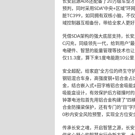
长安启源A06还配备了20万级车
预判，同时采用SDA“中央+区域”
脏TC399，如同拥有双核小脑，
域控制器互相备份，带给全家人更好
凭借SDA架构的强大底层支持，长安
C闪充，同级领先一代，给到用户“最
电硬件、智慧的能量管理等技术也让长
仅11.3度，算下来1度电能跑10
安全超配，给家庭“全方位的终生守护
钢铝混合车身，高强度钢+铝合金占比
金，结合嵌入式+田字格铝合金吸能
吸能盒设计，有效保护后方碰撞时的
钟罩电池包首先用铝合金构建了“四
合金防撞梁保护，还有专门的“目”字
0秒内安全风险预警，实现全方位安
传承长安之魂，开启智慧之源，长安