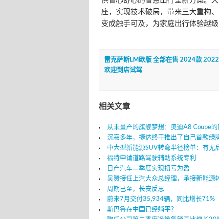
供省心舒心的智慧出行全新方案。大
座，实现技术破局，带来三大重构、
变成触手可及，为家庭出行体验越级
雷克萨斯LM欧版 全部在售 2024款 202
欢迎到店试驾
相关文章
从未量产的旗舰梦想：奥迪A8 Coupe
沉寂多年，捷达终于推出了自己首款绿
中大型新能源SUV转弯半径榜单：有无
福特申请道路驾驶辅助系统专利
日产汽车二季度实现扭亏为盈
吴赟接任上汽大众总经理，承接新能源
周期已至，长安反思
蔚来7月交付35,934辆，同比增长71%
斯巴鲁在中国已经躺平？