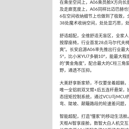
在乘坐空间上，A06乘员舱X方向长
及走廊宽度上，A06同样比迈巴赫
6在空间收纳细节上也做到了极致，
38处魔术收纳空间，处处显巧思，
舒适超配，全维舒适无盲区，全家人
按摩座椅，行业首发28点马尔代夫椅
爽”。长安启源A06率先推出行业最大
5°，比小米YU7多躺10°，能最
的“黄金角度”，配合最大的C柱三
野，通透不压抑。
大美舒享新家轿，不仅要坐着超躺，
唯一全铝前双叉臂+后五连杆悬架，
态扭矩控制系统，通过VCU与MC
弯、陡坡、颠簸路段的轮速差问题，
智能超配，打造“懂家”的移动生活舱
天枢AI智享座舱，数智大白人机交