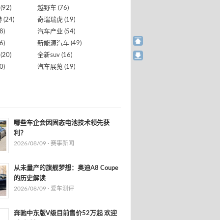
(92)
越野车
(76)
赫
(24)
奇瑞瑞虎
(19)
8)
汽车产业
(54)
6)
新能源汽车
(49)
(20)
全新suv
(16)
0)
汽车展览
(19)
哪些车企会因固态电池技术领先获
利？
2026/08/09 ·
赛事新闻
从未量产的旗舰梦想：奥迪A8 Coupe
的历史解读
2026/08/09 ·
爱车测评
奔驰中东版V级目前售价52万起 欢迎