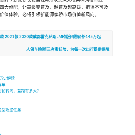
美舒享新家轿长安启源A06以SDA天枢架构为技术底
四大超配，让高级变普及，越普及越高级，把遥不可及
价值体验，必将引领新能源家轿市场价值新风向。
2款 2021款 2020款成都雷克萨斯LM欧版团购价格145万起
人保车险|第三者责任险，为每一次出行提供保障
的历史解读
牌车
后轮转向，差距有多大？
转型攻坚任务