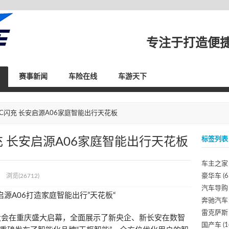
专注于打造便
赛事新闻
车险在线
车游天下
+6C闪充 长安启源A06家庭智能出行天花板
闪充 长安启源A06家庭智能出行天花板
标签列表
车主之家
浏览(26712)
豪华车
(6
汽车导购
启源A06打造家庭智能出行”天花板“
奔驰汽车
雷克萨斯
大会在重庆盛大启幕，全面展示了新央企、新长安在数智
国产车
(1