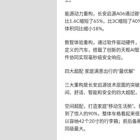
上。
能源动力重构，长安启源A06通过
比1.6C缩短了65%，比3C缩短了
体积同比缩小18%。
数智体验重构，通过软件驱动硬件，
定义的汽车，搭载了创新的天枢AI智
件协同实现毫秒级安全响应。
四大超配 家庭满意出行的“最优解”
三大重构是长安启源技术层面的突破
间、舒适、智能和安全的四大超配，
空间超配，打造家庭“移动生活舱”。
到了惊人的90%，整体车格看起来很
以容纳42个20寸的行李箱；前后备厢
同级最大。