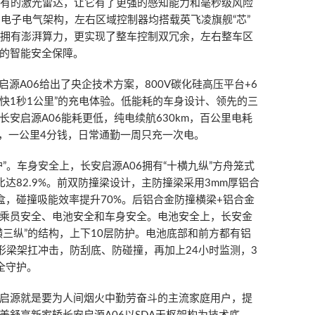
型才有的激光雷达，让它有了更强的感知能力和毫秒级风险
环网电子电气架构，左右区域控制器均搭载英飞凌旗舰“芯”
不仅拥有澎湃算力，更实现了整车控制双冗余，左右整车区
的智能安全保障。
启源A06给出了央企技术方案，800V碳化硅高压平台+6
快1秒1公里”的充电体验。低能耗的车身设计、领先的三
安启源A06能耗更低，纯电续航630km，百公里电耗
公里，一公里4分钱，日常通勤一周只充一次电。
”。车身安全上，长安启源A06拥有“十横九纵”方舟笼式
达82.9%。前双防撞梁设计，主防撞梁采用3mm厚铝合
盒，碰撞吸能效率提升70%。后铝合金防撞横梁+铝合金
乘员安全、电池安全和车身安全。电池安全上，长安金
横三纵”的结构，上下10层防护。电池底部和前方都有铝
形梁架扛冲击，防刮底、防碰撞，再加上24小时监测，3
全守护。
启源就是要为人间烟火中勤劳奋斗的主流家庭用户，提