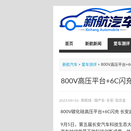
首页
新航新闻
爱车测评
新航汽车
>
爱车测评
> 800V高压平台
800V高压平台+6C
2025/09/10 ·
新航线
·
国产车
·
长安
·
铝合金
800V碳化硅高压平台+6C闪充 长安
9月5日，第五届长安汽车科技生态