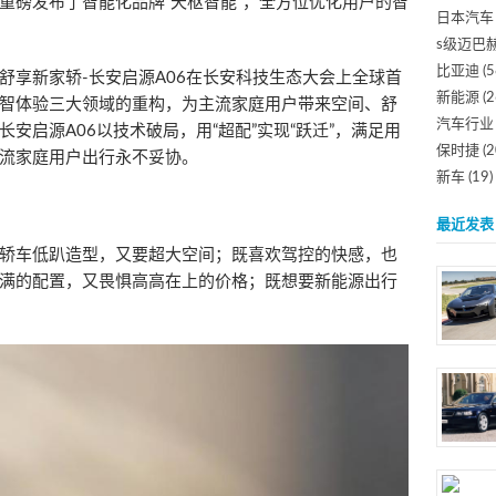
重磅发布了智能化品牌“天枢智能”，全方位优化用户的智
日本汽车
s级迈巴
比亚迪
(5
舒享新家轿-长安启源A06在长安科技生态大会上全球首
新能源
(2
智体验三大领域的重构，为主流家庭用户带来空间、舒
汽车行业
安启源A06以技术破局，用“超配”实现“跃迁”，满足用
保时捷
(2
流家庭用户出行永不妥协。
新车
(19)
最近发表
轿车低趴造型，又要超大空间；既喜欢驾控的快感，也
满的配置，又畏惧高高在上的价格；既想要新能源出行