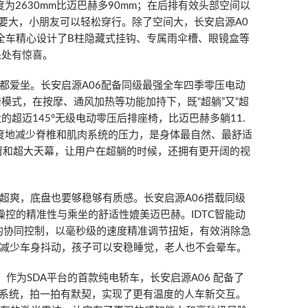
度为2630mm比迈巴赫多90mm；在后排有效头部空间以
也要大，小朋友可以轻松穿行。除了空间大，长安启源A0
全车精心设计了B柱隐藏式挂钩、专属雨伞槽、眼镜盒等
处处有惊喜。
都爱坐。长安启源A06配备同级最强全车四季零压电动
模式，在按摩、通风加热等功能加持下，既“超躺”又“超
的超迈145°无级电动零压后排座椅，比迈巴赫多躺11.
大程度地减少脊椎和肌肉系统的压力，是身体最自然、最舒适
角窗和超大天幕，让用户在超躺的时候，还拥有更开阔的视
超爽，底盘也要够稳够有质感。长安启源A06搭载同级
操控的精准性与乘坐的舒适性媲美迈巴赫。IDTC智能动
U的协同控制，以毫秒级的速度精准调节扭矩，有效消除急
减少车身抖动，孩子可以安稳睡觉，老人也不会晕车。
。作为SDA平台的首款纯电轿车，长安启源A06 配备了
互系统，拍一拍有默契，实现了更有温度的人车新交互。