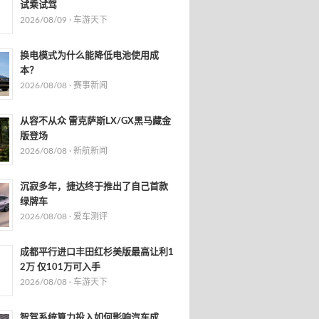
试乘试驾
2026/08/09 ·
车游天下
换电模式为什么能降低电池使用成
本？
2026/08/08 ·
赛事新闻
从容不从众 雷克萨斯LX/GX黑马藏金
版登场
2026/08/08 ·
新航新闻
沉寂多年，捷达终于推出了自己首款
绿牌车
2026/08/08 ·
爱车测评
成都平行进口丰田红杉美版最高让利1
2万 仅101万可入手
2026/08/08 ·
车游天下
智驾系统算力投入如何影响汽车成