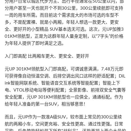
分用户日常以城区代步为主、出行半径通常在50公里以内，部
分用户甚至一天也就开个不到30公里，300公里续航即可支持
一周的用车所需。而目前这个需求庞大的市场可选的车型不
多，不是配置裸、就是小两厢，年轻人想选一款更大、更安
全、更好开的小型精品 SUV基本选无可选。这次，元UP加推3
01KM领航型，正是为这群年轻人量身定制，以“7字头”的价格
为年轻人提供了即时满足之选。
入门即高配 比两厢车更大、更安全、更好开
元UP 301KM领航型入门即高配，可谓诚意满满，7.48万元即
可获得像自动恒温空调、后排空调出风口这样的舒适配置；DiL
ink智能网联系统、智能语音交互系统等智能配置；智能上下
电、VTOL移动电站等便利配置；全景影像、前排双安全气囊等
安全配置，元UP 301KM领航型也一应俱全，通通标配。作为
给年轻人准备的第一台SUV，相当够意思！
而且，元UP作为一款准A级SUV，较市面上常见的300公里续
航的两厢小车，空间更充裕、安全性更高、通过性更强。日常