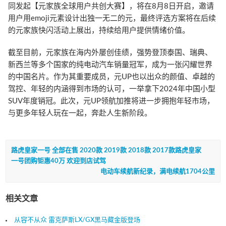
同发起【元家族全球用户共创大赛】，将在8月8日开启，邀请
用户用emoji元素设计出独一无二的元，最终评选方案将在后续
的元家族快闪活动上展出，持续给用户提供情绪价值。
截至目前，元家族在海内外屡创佳绩，强势登顶泰国、瑞典、
新西兰等多个国家的纯电动汽车销量冠军，成为一张闪耀世界
的中国名片。作为其重要成员，元UP也以出众的颜值、卓越的
驾控、年轻的内涵得到市场的认可，一举拿下2024年中国小型
SUV年度销冠。此次，元UP领航加推将进一步拥抱年轻市场，
与更多年轻人玩在一起，奔赴人生新阶段。
路虎皇家一号 全部在售 2020款 2019款 2018款 2017款路虎皇家
一号团购钜惠40万 欢迎到店试驾
电动车续航新纪录，满电续航1704公里
相关文章
从容不从众 雷克萨斯LX/GX黑马藏金版登场