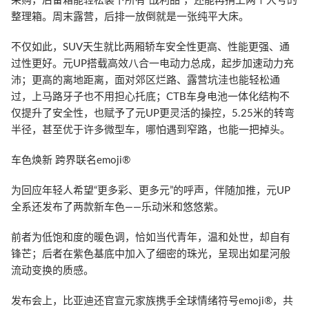
采购，后备箱能轻松装下所有“战利品”，还能再捎上两个大号的
整理箱。周末露营，后排一放倒就是一张纯平大床。
不仅如此，SUV天生就比两厢轿车安全性更高、性能更强、通
过性更好。元UP搭载高效八合一电动力总成，起步加速动力充
沛；更高的离地距离，面对郊区烂路、露营坑洼也能轻松通
过，上马路牙子也不用担心托底；CTB车身电池一体化结构不
仅提升了安全性，也赋予了元UP更灵活的操控，5.25米的转弯
半径，甚至优于许多微型车，哪怕遇到窄路，也能一把掉头。
车色焕新 跨界联名emoji®
为回应年轻人希望“更多彩、更多元”的呼声，伴随加推，元UP
全系还发布了两款新车色——乐动米和悠悠紫。
前者为低饱和度的暖色调，恰如当代青年，温和处世，却自有
锋芒；后者在紫色基底中加入了细密的珠光，呈现出如星河般
流动变换的质感。
发布会上，比亚迪还官宣元家族携手全球情绪符号emoji®，共